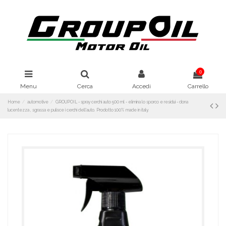
0
Menu
Cerca
Accedi
Carrello
Home
automotive
GROUPOIL - spray cerchi auto 500 ml - elimina lo sporco e residui - dona
lucentezza , sgrassa e pulisce i cerchi dell'auto. Prodotto 100% made in italy.