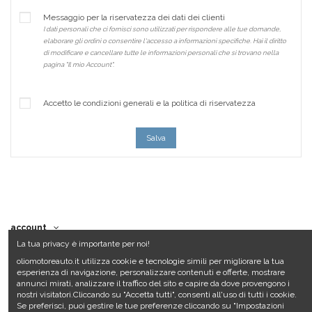
Messaggio per la riservatezza dei dati dei clienti
I dati personali che ci fornisci sono utilizzati per rispondere alle tue domande,
elaborare gli ordini o consentire l'accesso a informazioni specifiche. Hai il diritto
di modificare e cancellare tutte le informazioni personali che si trovano nella
pagina "Il mio Account".
Accetto le condizioni generali e la politica di riservatezza
Salva
account
La tua privacy è importante per noi!
Links
oliomotoreauto.it utilizza cookie e tecnologie simili per migliorare la tua
esperienza di navigazione, personalizzare contenuti e offerte, mostrare
Contact us
annunci mirati, analizzare il traffico del sito e capire da dove provengono i
nostri visitatori.Cliccando su "Accetta tutti", consenti all'uso di tutti i cookie.
Se preferisci, puoi gestire le tue preferenze cliccando su "Impostazioni