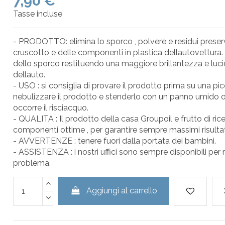
7,90 €
Tasse incluse
- PRODOTTO: elimina lo sporco , polvere e residui prese
cruscotto e delle componenti in plastica dellautovettura.
dello sporco restituendo una maggiore brillantezza e lucidi
dellauto.
- USO : si consiglia di provare il prodotto prima su una picc
nebulizzare il prodotto e stenderlo con un panno umido 
occorre il risciacquo.
- QUALITA : Il prodotto della casa Groupoil e frutto di rice
componenti ottime , per garantire sempre massimi risultat
- AVVERTENZE : tenere fuori dalla portata dei bambini.
- ASSISTENZA : i nostri uffici sono sempre disponibili per 
problema.
Aggiungi al carrello