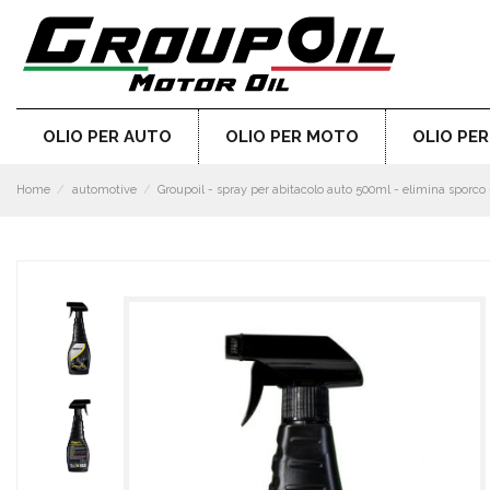
OLIO PER AUTO
OLIO PER MOTO
OLIO PE
Home
automotive
Groupoil - spray per abitacolo auto 500ml - elimina sporco -