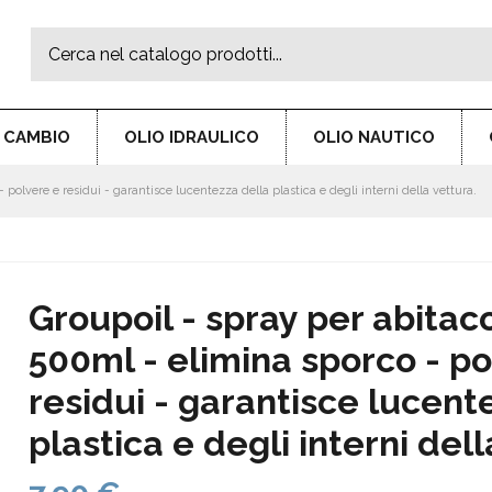
R CAMBIO
OLIO IDRAULICO
OLIO NAUTICO
 polvere e residui - garantisce lucentezza della plastica e degli interni della vettura.
Groupoil - spray per abitac
500ml - elimina sporco - po
residui - garantisce lucent
plastica e degli interni dell