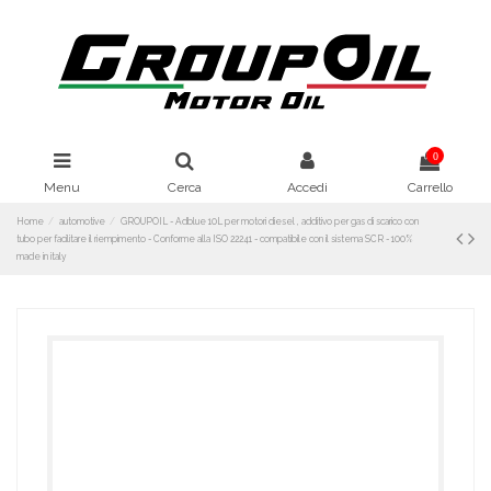
0
Menu
Cerca
Accedi
Carrello
Home
automotive
GROUPOIL - Adblue 10L per motori diesel , additivo per gas di scarico con
tubo per facilitare il riempimento - Conforme alla ISO 22241 - compatibile con il sistema SCR - 100%
made in italy