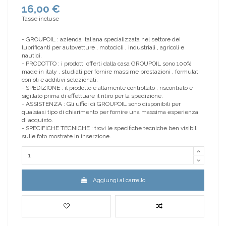
16,00 €
Tasse incluse
- GROUPOIL : azienda italiana specializzata nel settore dei
lubrificanti per autovetture , motocicli , industriali , agricoli e
nautici.
- PRODOTTO : i prodotti offerti dalla casa GROUPOIL sono 100%
made in italy , studiati per fornire massime prestazioni , formulati
con oli e additivi selezionati.
- SPEDIZIONE : il prodotto e altamente controllato , riscontrato e
sigillato prima di effettuare il ritiro per la spedizione.
- ASSISTENZA : Gli uffici di GROUPOIL sono disponibili per
qualsiasi tipo di chiarimento per fornire una massima esperienza
di acquisto.
- SPECIFICHE TECNICHE : trovi le specifiche tecniche ben visibili
sulle foto mostrate in inserzione.
Aggiungi al carrello